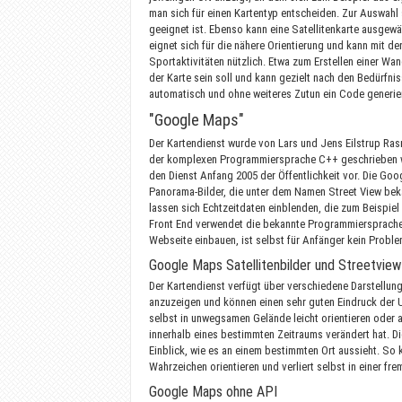
man sich für einen Kartentyp entscheiden. Zur Auswahl 
geeignet ist. Ebenso kann eine Satellitenkarte ausgewä
eignet sich für die nähere Orientierung und kann mit 
Sportaktivitäten nützlich. Etwa zum Erstellen einer W
der Karte sein soll und kann gezielt nach den Bedürfnis
automatisch und ohne weiteres Zutun ein Code generie
"Google Maps"
Der Kartendienst wurde von Lars und Jens Eilstrup Ras
der komplexen Programmiersprache C++ geschrieben wu
den Dienst Anfang 2005 der Öffentlichkeit vor. Die Goo
Panorama-Bilder, die unter dem Namen Street View bek
lassen sich Echtzeitdaten einblenden, die zum Beispie
Front End verwendet die bekannte Programmiersprach
Webseite einbauen, ist selbst für Anfänger kein Proble
Google Maps Satellitenbilder und Streetview
Der Kartendienst verfügt über verschiedene Darstellun
anzuzeigen und können einen sehr guten Eindruck der 
selbst in unwegsamen Gelände leicht orientieren oder 
innerhalb eines bestimmten Zeitraums verändert hat. 
Einblick, wie es an einem bestimmten Ort aussieht. So
Wahrzeichen orientieren und verliert selbst in einer fre
Google Maps ohne API