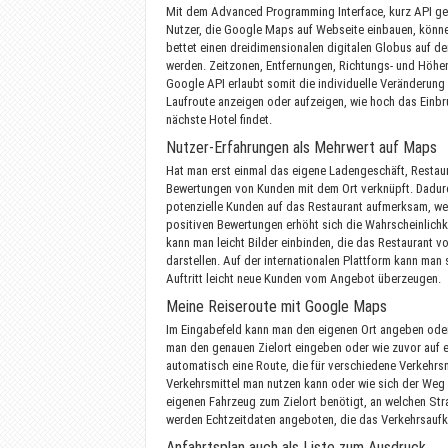
Mit dem Advanced Programming Interface, kurz API ge
Nutzer, die Google Maps auf Webseite einbauen, können 
bettet einen dreidimensionalen digitalen Globus auf d
werden. Zeitzonen, Entfernungen, Richtungs- und Höhen
Google API erlaubt somit die individuelle Veränderung
Laufroute anzeigen oder aufzeigen, wie hoch das Einb
nächste Hotel findet.
Nutzer-Erfahrungen als Mehrwert auf Maps
Hat man erst einmal das eigene Ladengeschäft, Restaur
Bewertungen von Kunden mit dem Ort verknüpft. Dadurch
potenzielle Kunden auf das Restaurant aufmerksam, wen
positiven Bewertungen erhöht sich die Wahrscheinlic
kann man leicht Bilder einbinden, die das Restaurant v
darstellen. Auf der internationalen Plattform kann man
Auftritt leicht neue Kunden vom Angebot überzeugen.
Meine Reiseroute mit Google Maps
Im Eingabefeld kann man den eigenen Ort angeben oder 
man den genauen Zielort eingeben oder wie zuvor auf ei
automatisch eine Route, die für verschiedene Verkehrsm
Verkehrsmittel man nutzen kann oder wie sich der Weg 
eigenen Fahrzeug zum Zielort benötigt, an welchen St
werden Echtzeitdaten angeboten, die das Verkehrsauf
Anfahrtsplan auch als Liste zum Ausdruck